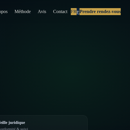
opos
Méthode
Avis
Contact
FR
ع
Prendre rendez-vous
eille juridique
onformité & suivi