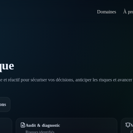
Domaines
À pr
que
t réactif pour sécuriser vos décisions, anticiper les risques et avancer
ons
Audit & diagnostic
V
Risques identifiés
C